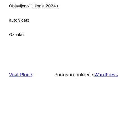
Objavljeno
11. lipnja 2024.
u
autor/ica
tz
Oznake:
Visit Ploce
Ponosno pokreće
WordPress