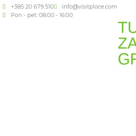
+385 20 679 510
info@visitploce.com
Pon - pet: 08:00 - 16:00
T
Z
G